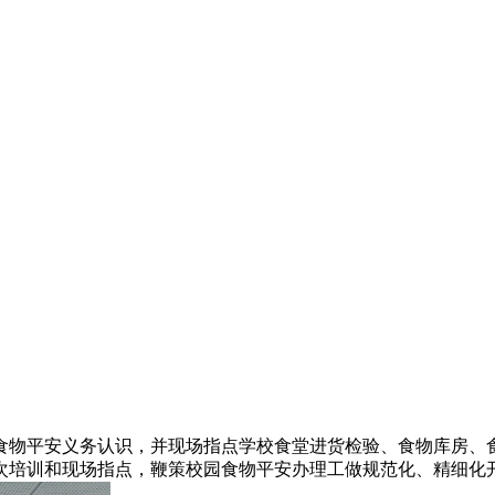
物平安义务认识，并现场指点学校食堂进货检验、食物库房、食
次培训和现场指点，鞭策校园食物平安办理工做规范化、精细化