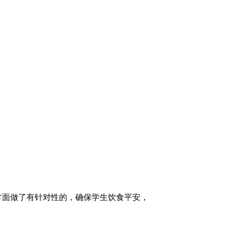
方面做了有针对性的，确保学生饮食平安，