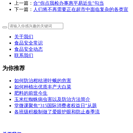
上一篇：
合“你点我检办事惠平易近生”勾当
下一篇：
人们将不再需要正在超市中面临复杂的各类宣
关于我们
食品安全常识
食品安全动态
联系我们
为你推荐
如何防治柑桔潜叶蛾的危害
如何种植出优质丰产大白菜
肥料的前世今生
玉米红蜘蛛病虫害以及防治方法简介
堂微课聚焦“315国际消费者权益日”从题
各班级积极制做了爱眼护眼和防止春季流