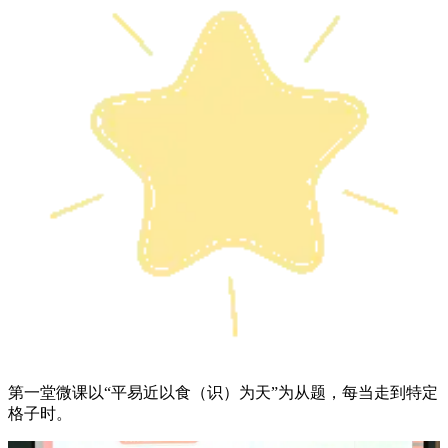
第一堂微课以“平易近以食（识）为天”为从题，每当走到特定
格子时。