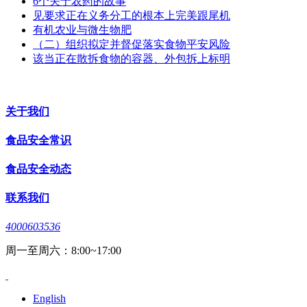
6个关于农药的故事
见要求正在义务分工的根本上完美跟尾机
有机农业与微生物肥
（二）组织拟定并督促落实食物平安风险
该当正在散拆食物的容器、外包拆上标明
关于我们
食品安全常识
食品安全动态
联系我们
4000603536
周一至周六：8:00~17:00
English