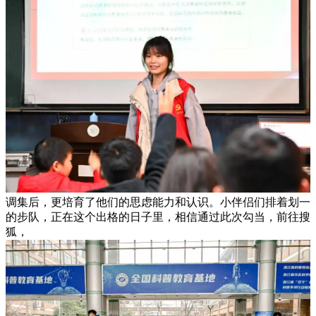
调集后，更培育了他们的思虑能力和认识。小伴侣们排着划一
的步队，正在这个出格的日子里，相信通过此次勾当，前往搜
狐，