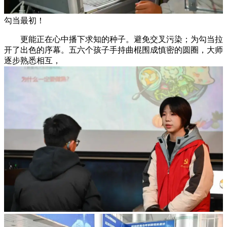
勾当最初！
更能正在心中播下求知的种子。避免交叉污染；为勾当拉
开了出色的序幕。五六个孩子手持曲棍围成慎密的圆圈，大师
逐步熟悉相互，