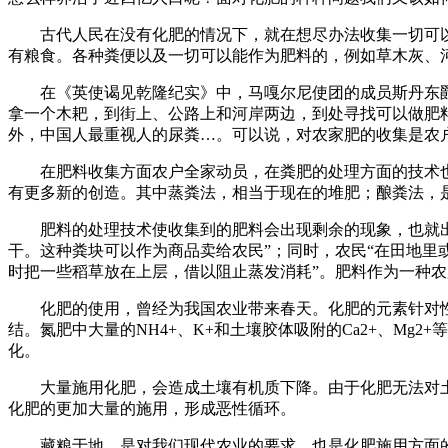
古代人民在没有化肥的情况下，就在想尽办法收集一切可以
有粮食。各种粪便以及一切可以能作为肥料的，例如草木灰、
在《英使谒见乾隆纪实》中，马嘎尔尼使团的成员斯丹东爵士
拿一个木耙，到街上、公路上和河岸两边，到处寻找可以做肥
外，中国人最重视人的尿粪…。可以说，对农家肥的收集是农
在肥料收集方面农户全家动员，在粪肥的处理方面的技术也
有更多新的创造。其中蒸粪法，相当于现在的堆肥；酿粪法，
肥料的处理技术使收集到的肥料会出现剩余的现象，也就出现
干。这种粪块可以作为商品卖给农民”；同时，农民“在田地
时把一些稻草放在上层，借以阻止蒸发消耗”。肥料作为一种
化肥的使用，曾经为我国农业带来春天。化肥的元素针对性
结。氮肥中大量的NH4+、K+和土壤胶体吸附的Ca2+、M
化。
大量施用化肥，会造成土壤有机质下降。由于化肥无法对土
化肥的更加大量的施用，形成恶性循环。
藏粮于地，是对我们现代农业的要求，也是化肥施用方面的