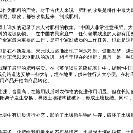
作为肥料的产物。对于古代人来说，肥料的收集是耕作中最为重
河泥、墙皮，都被收集起来，制成肥料。
详实的记录了古人对肥料的收集。“中国人非常注意积肥。大
料的垃圾废物。…在中国农民家庭中，任何老弱残废的人都有用处
户全家最为重要的工作，是每个家庭成员的工作任务。也正是这
是在不断发展。宋元以后逐渐出现了河泥积制、饼肥发酵、烧土
是对宋代以来沤肥法的改进，相当于现在的沤肥；粪丹，是一种
了最早的肥料买卖。在《英使谒见乾隆纪实》中，提到“中国
里或公路道边安放一些大缸，埋在地里，供来往行人大小便。在村
农用产品开始向商品转化。
强，含量高，在施用以后对农作物的促进作用明显。但在长期使
g2+等阳离子发生交换，导致土壤结构被破坏，形成土壤板结。同
壤中有机质进行补充，影响了土壤微生物的生存，破坏了土壤肥
要求。化肥给我们带来的不仅是增产，也是对土壤的破坏。土壤