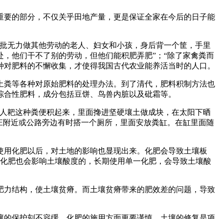
要的部分，不仅关乎田地产量，更是保证全家在今后的日子能
批无力做其他劳动的老人、妇女和小孩，身后背一个筐，手里
，他们干不了别的劳动，但他们能积肥弄肥”；“除了家禽粪而
种对肥料的不懈收集，才使得我国古代农业能养活当时的人口。
粪等各种对原始肥料的处理办法。到了清代，肥料积制方法也
综合性肥料，成分包括豆饼、鸟兽内脏以及砒霜等。
人耙这种粪便积起来，里面搀进坚硬壤土做成块，在太阳下晒
庄附近或公路旁边有时搭一个厕所，里面安放粪缸。在缸里面随
用化肥以后，对土地的影响也显现出来。化肥会导致土壤板
时，化肥也会影响土壤酸度的，长期使用单一化肥，会导致土壤酸
力结构，使土壤贫瘠。而土壤贫瘠带来的肥效差的问题，导致
的保护刻不容缓，化肥的施用方面更要谨慎。土壤的修复是项