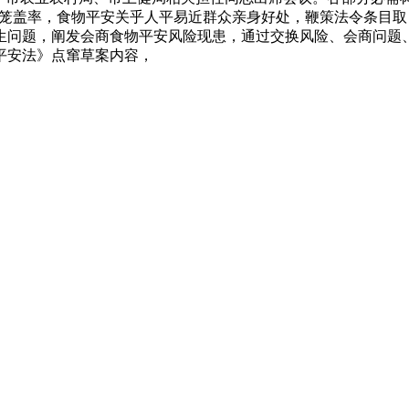
灶”笼盖率，食物平安关乎人平易近群众亲身好处，鞭策法令条目
生问题，阐发会商食物平安风险现患，通过交换风险、会商问题
平安法》点窜草案内容，