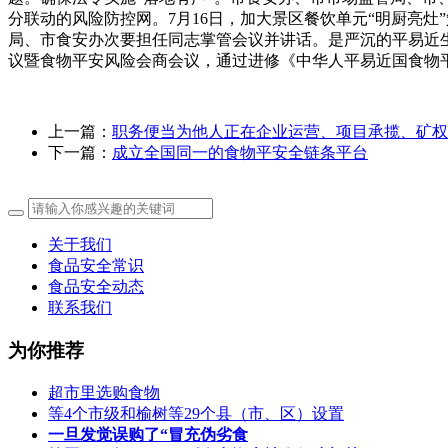
分联动的风险防控网。7月16日，加大景区餐饮单元“明厨亮
局、市食安办次要担任同志掌管会议并讲话。是严沉的平易近
议暨食物平安风险会商会议，通过进修《中华人平易近国食物
上一篇：
职务便当为他人正在企业运营、项目承揽、矿权
下一篇：
成立全国同一的食物平安全链条平台
关于我们
食品安全常识
食品安全动态
联系我们
为你推荐
超市里选购食物
等4个市级和榆树等29个县（市、区）设置
一旦发觉误购了“冒充伪劣食