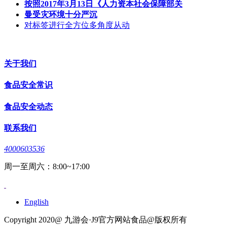
按照2017年3月13日《人力资本社会保障部关
曼受灾环境十分严沉
对标签进行全方位多角度从动
关于我们
食品安全常识
食品安全动态
联系我们
4000603536
周一至周六：8:00~17:00
English
Copyright 2020@ 九游会·J9官方网站食品@版权所有