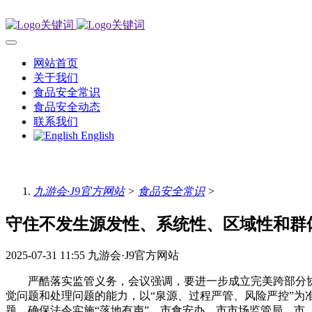
网站首页
关于我们
食品安全常识
食品安全动态
联系我们
English
九游会·J9官方网站
>
食品安全常识
>
守住不发生源发性、系统性、区域性和群
2025-07-31 11:55
九游会·J9官方网站
严酷落实监管义务，会议强调，要进一步成立完美跨部分协
觉问题和处理问题的能力，以“泉源、过程严管、风险严控”
题。确保法令实施“落地有声”。市食安办、市市场监管局、市