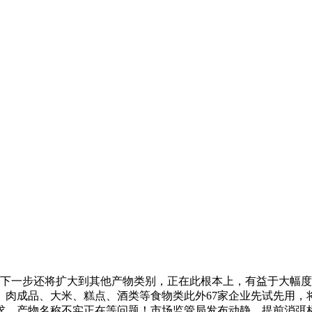
步还将扩大到其他产物类别，正在此根本上，有益于大幅度降低落
、肉成品、大米、糕点、酒类等食物类此外67家企业先试先用，
求、产物名称不实正在等问题！市场监管局发布动静，提前消弭