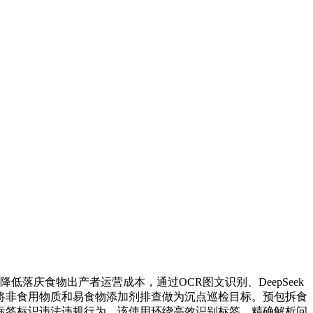
庆食物出产者运营成本，通过OCR图文识别、DeepSeek
将非食用物质和易食物添加剂排查做为沉点巡检目标。预包拆食
标签标识违法违规行为，该使用环绕高效识别标签、精确解析问