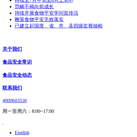
持续至7月中旬至8月上旬不
范畴不竭向前成长
持续开展食物平安学问宣传活
鞭策食物平安无效落实
已建立起国度、省、市、县四级监视抽检
关于我们
食品安全常识
食品安全动态
联系我们
4000603536
周一至周六：8:00~17:00
English