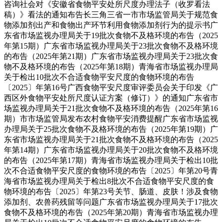
咨询社会对《安徽省食物平安处所尺度办理法子（收罗看法
稿）》看法的通知布告长三角三省一市市场监管局关于规范食
物添加剂出产和食物出产环节利用食物添加剂行为的提示书广
东省市场监视办理局关于19批次食物不及格环境的布告（2025
年第15期）广东省市场监视办理局关于23批次食物不及格环境
的布告（2025年第21期）广东省市场监视办理局关于23批次食
物不及格环境的布告（2025年第18期）青海省市场监视办理局
关于检出10批次不合适食物平安尺度的食物环境的布告
〔2025〕年第16号广西食物平安尺度审评委员会关于印发《广
西区外食物平安处所尺度认证方案（修订）》的通知广东省市
场监视办理局关于21批次食物不及格环境的布告（2025年第16
期）市市场监管局发布农村食物平安消费提醒广东省市场监视
办理局关于25批次食物不及格环境的布告（2025年第19期）广
东省市场监视办理局关于21批次食物不及格环境的布告（2025
年第14期）广东省市场监视办理局关于20批次食物不及格环境
的布告（2025年第17期）青海省市场监视办理局关于检出10批
次不合适食物平安尺度的食物环境的布告〔2025〕年第20号青
海省市场监视办理局关于检出8批次不合适食物平安尺度的食
物环境的布告〔2025〕年第23号关节、肠道、皮肤！涉及食物
添加剂、农兽药残留等问题广东省市场监视办理局关于17批次
食物不及格环境的布告（2025年第20期）青海省市场监视办理