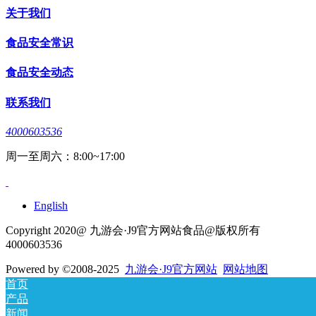
关于我们
食品安全常识
食品安全动态
联系我们
4000603536
周一至周六：8:00~17:00
English
Copyright 2020@ 九游会·J9官方网站食品@版权所有
4000603536
Powered by
©2008-2025
九游会·J9官方网站
网站地图
首页
产品
新闻