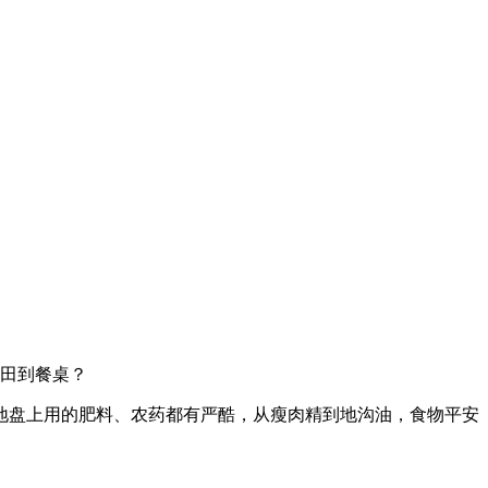
田到餐桌？
盘上用的肥料、农药都有严酷，从瘦肉精到地沟油，食物平安