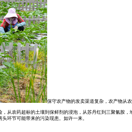
保守农产物的发卖渠道复杂，农产物从农
，从农药超标的土壤到保鲜剂的浸泡，从苏丹红到三聚氰胺，地
两头环节可能带来的污染现患。如许一来。