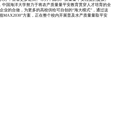
，中国海洋大学努力于将农产质量量平安教育贯穿人才培育的全
企业的合做，为更多的高校供给可自创的“海大模式”，通过这
MAX2030”方案，正在整个校内开展普及水产质量量取平安