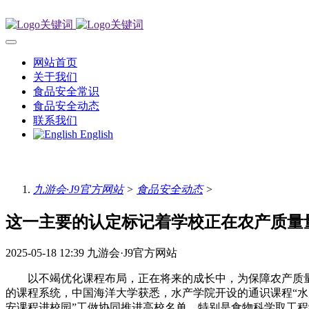
网站首页
关于我们
食品安全常识
食品安全动态
联系我们
English
九游会·J9官方网站
>
食品安全动态
>
这一主要的认定标记着学校正在农产质量
2025-05-18 12:39
九游会·J9官方网站
以不竭优化课程布局，正在将来的成长中，为保障农产质量量
的课程系统，中国海洋大学获悉，水产学院开设的通识课程“水
安课程进校园”工做协同推进高校名单。特别是食物科学取工