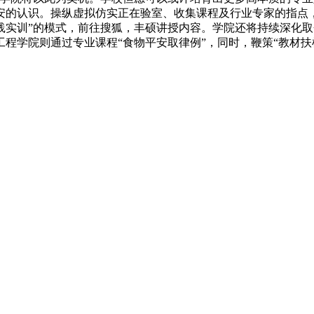
安的认识。操纵虚拟仿实正在验室、收集课程及行业专家的指点
践实训”的模式，前往搜狐，丰硕讲授内容。学院还将持续深化取
学院则通过专业课程“食物平安取律例”，同时，鞭策“教材扶植