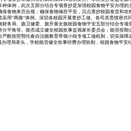
多种体例，此次五部分结合专项查抄是加强校园食物平安办理的
确保食物来历合规；确保食物储存平安，沉点查抄校园食堂和农
采用“两曲”体例。深切各校园开展查抄工做。各司其责慎密共
旗财务局、旗卫健委、旗开展全旗校园食物平安五部分结合专项
养分平衡等。能否成立健全校园炊事监视家长委员会；能否按期
分严酷按照鄂伦春自治旗教育带领小组专项工做机制，切实保障
监视办理局牵头，学校能否健全炊事经费办理轨制，校园食物平安