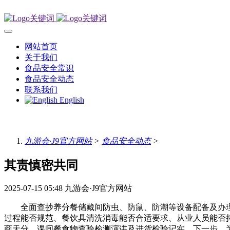
网站首页
关于我们
食品安全常识
食品安全动态
联系我们
English
九游会·J9官方网站
>
食品安全动态
>
其责慎密共同
2025-07-15 05:48
九游会·J9官方网站
全面查抄养分餐储藏间防虫、防鼠、防潮等设备配备及办理
过程能否规范、餐饮具清洗消毒能否合适要求、从业人员能否
商天分、课间餐食物查验检测演讲及进货检验记实，下一步，为