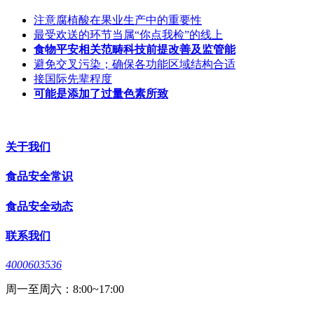
注意腐植酸在果业生产中的重要性
最受欢送的环节当属“你点我检”的线上
食物平安相关范畴科技前提改善及监管能
避免交叉污染；确保各功能区域结构合适
接国际先辈程度
可能是添加了过量色素所致
关于我们
食品安全常识
食品安全动态
联系我们
4000603536
周一至周六：8:00~17:00