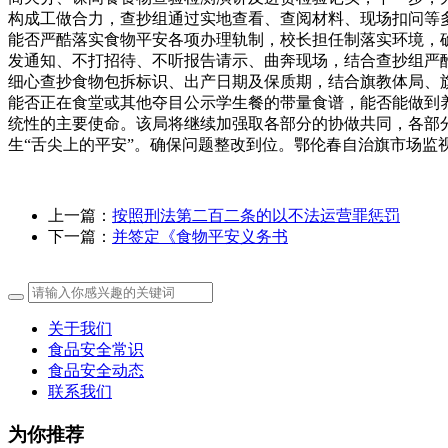
构成工做合力，查抄组通过实地查看、查阅材料、现场扣问等
能否严酷落实食物平安各项办理轨制，校长担任制落实环境，
发通知、不打招待、不听报告请示、曲奔现场，结合查抄组严酷
细心查抄食物包拆标识、出产日期及保质期，结合旗教体局、
能否正在食堂或其他夺目公示学生餐的带量食谱，能否能做到
统性的主要使命。该局将继续加强取各部分的协做共同，各部
生“舌尖上的平安”。确保问题整改到位。鄂伦春自治旗市场
上一篇：
按照刑法第二百二条的以不法运营罪惩罚
下一篇：
并签定《食物平安义务书
关于我们
食品安全常识
食品安全动态
联系我们
为你推荐