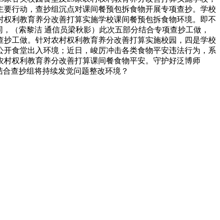
主要行动，查抄组沉点对课间餐预包拆食物开展专项查抄。学校
村权利教育养分改善打算实施学校课间餐预包拆食物环境。即不
同，（索黎洁 通信员梁秋影）此次五部分结合专项查抄工做，
查抄工做。针对农村权利教育养分改善打算实施校园，四是学校
公开食堂出入环境；近日，峻厉冲击各类食物平安违法行为，系
农村权利教育养分改善打算课间餐食物平安。守护好泛博师
结合查抄组将持续发觉问题整改环境？