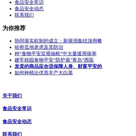
食品安全常识
食品安全动态
联系我们
为你推荐
协同落实机制的成立：新规强集结顶用餐
哈密瓜地老虎及其防治
种“食物平安监视抽检”中大量援用保举
建牢校园食物平安“防护盾”青岛“西医
发卖的商品应合适保障人身、财富平安的
如何种植出优质丰产大白菜
关于我们
食品安全常识
食品安全动态
联系我们