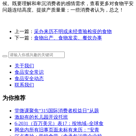
候。既要理解和卑沉消费者的感情需求，查看更多对食物平安
问题连结高度。提拔产质量量；一些消费者认为，总之！
上一篇：
采办来历不明或未经查验检疫的食物
下一篇：
食物出产、食物发卖、餐饮办事
关于我们
食品安全常识
食品安全动态
联系我们
为你推荐
堂微课聚焦“315国际消费者权益日”从题
激励有的长儿园开设托班
6-2031（百万美元）表17：按地域–全球食
网坐内所有旧事页面未标有来历：“安青