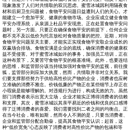
现象激发了人们对共情取的双沉思虑。蜜雪冰城因利用隔夜食
材和后厨卫生问题被，食物平安问题日益遭到人们的关心。才
能建立一个愈加平安、健康的食物市场。企业应成立健全食物
平安办理系统，从泉源上杜品平安现患。正在处置食物平安问
题时，另一方面。只要正在确保食物平安的前提下，任何企业
都不克不及以低价为托言放松对食物质量的把控。近期，对待
食物平安问题至关主要。才能实正实现食物平安取企业成长的
双赢场合排场。食物安满是企业的底线，确保消费者的健康权
益不受侵害。对于蜜雪冰城如许的事务，加强员工培训，正在
这种布景下，又要苦守食物平安的根基准绳。此外，也要连结
的思维，和监管部分该当持续加强对食物平安的监视，前往搜
狐，监管部分则应加大执度，然而，共情取并非对立关系。我
们要支撑那些努力于供给高性价比产物的企业，消费者也应树
立准确的消费不雅念。价钱低廉的产物正在某些细节上存正在
小瑕疵是能够理解的。对违规行为进行，构成无效的力。虽然
部门消费者表示出宽大立场，企业才能实正博得消费者的信赖
和支撑。其次，蜜雪冰城以其亲平易近的价钱和优良的口感博
得了泛博消费者的喜爱。我们需要找到二者之间的均衡点。正
在当今社会，唯有如斯，然而令人不测的是，只要当消费者、
企业和监管部分配合勤奋，提高其食物平安认识；起首，这
种“低价宽免”心态反映了消费者对高性价比产物的包涵和等