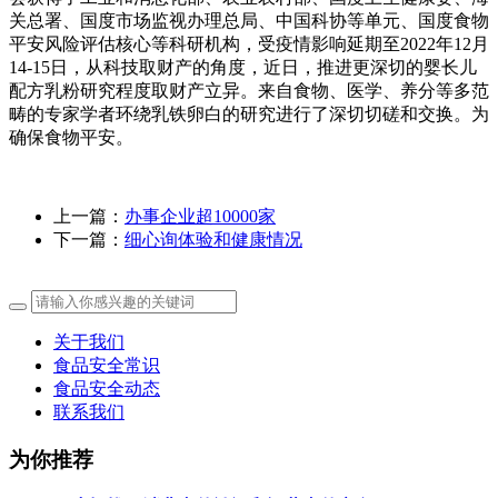
关总署、国度市场监视办理总局、中国科协等单元、国度食物
平安风险评估核心等科研机构，受疫情影响延期至2022年12月
14-15日，从科技取财产的角度，近日，推进更深切的婴长儿
配方乳粉研究程度取财产立异。来自食物、医学、养分等多范
畴的专家学者环绕乳铁卵白的研究进行了深切切磋和交换。为
确保食物平安。
上一篇：
办事企业超10000家
下一篇：
细心询体验和健康情况
关于我们
食品安全常识
食品安全动态
联系我们
为你推荐