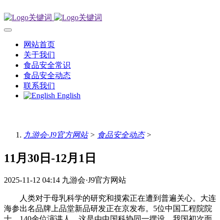
网站首页
关于我们
食品安全常识
食品安全动态
联系我们
English
九游会·J9官方网站
>
食品安全动态
>
11月30日-12月1日
2025-11-12 04:14
九游会·J9官方网站
人类对于母乳科学的研究和摸索正在遭到普遍关心。大连
海参出名品牌上品堂新品研发正在京发布。5位中国工程院院
士、140余位演讲人，这是由中国科协同一摆设、我国初次面