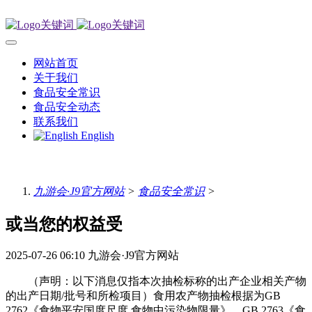
网站首页
关于我们
食品安全常识
食品安全动态
联系我们
English
九游会·J9官方网站
>
食品安全常识
>
或当您的权益受
2025-07-26 06:10
九游会·J9官方网站
（声明：以下消息仅指本次抽检标称的出产企业相关产物
的出产日期/批号和所检项目）食用农产物抽检根据为GB
2762《食物平安国度尺度 食物中污染物限量》、GB 2763《食