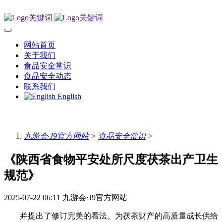
网站首页
关于我们
食品安全常识
食品安全动态
联系我们
English
九游会·J9官方网站
>
食品安全常识
>
《陕西省食物平安处所尺度茯茶出产卫生
规范》
2025-07-22 06:11
九游会·J9官方网站
并提出了修订完美的看法。为茯茶财产的高质量成长供给