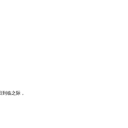
日到临之际，