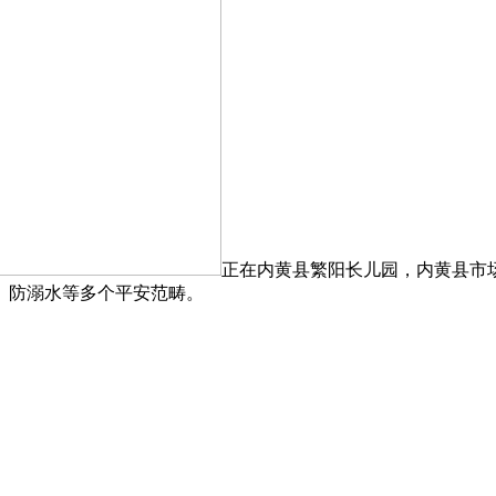
正在内黄县繁阳长儿园，内黄县市
、防溺水等多个平安范畴。