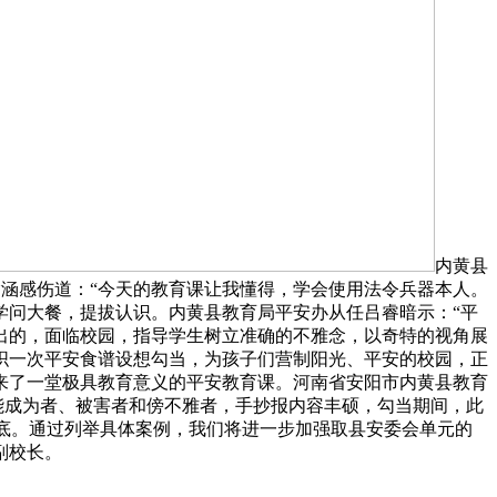
内黄县
愉涵感伤道：“今天的教育课让我懂得，学会使用法令兵器本人。
学问大餐，提拔认识。内黄县教育局平安办从任吕睿暗示：“平
出的，面临校园，指导学生树立准确的不雅念，以奇特的视角展
织一次平安食谱设想勾当，为孩子们营制阳光、平安的校园，正
来了一堂极具教育意义的平安教育课。河南省安阳市内黄县教育
不能成为者、被害者和傍不雅者，手抄报内容丰硕，勾当期间，此
根底。通过列举具体案例，我们将进一步加强取县安委会单元的
副校长。