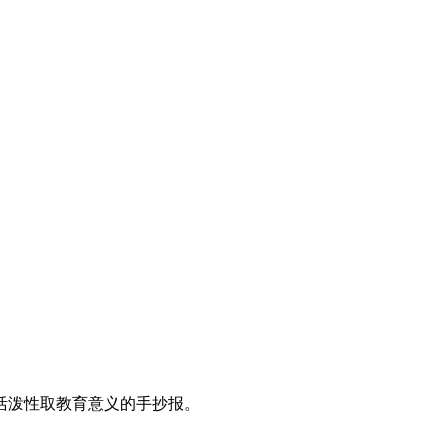
活泼性取教育意义的手抄报。