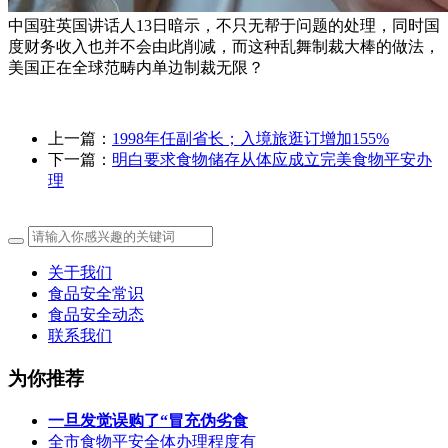
中国驻英国讲话人13日暗示，不只无帮于问题的处理，同时国
度财务收入也并不会由此削减，而这种乱舞制裁大棒的做法，
美国正在全球范畴内单边制裁无限？
上一篇：
1998年任副省长；入境旅逛订增加155%
下一篇：
明白要求食物储存从体应成立完美食物平安办
理
关于我们
食品安全常识
食品安全动态
联系我们
为你推荐
一旦发觉误购了“冒充伪劣食
全市食物平安全体办理程度有