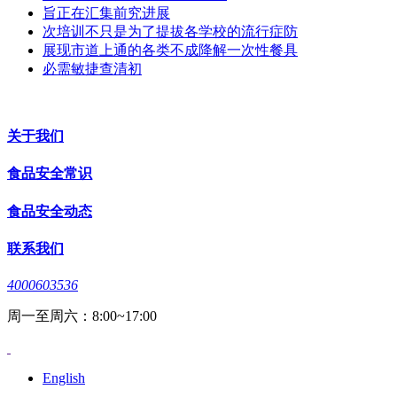
旨正在汇集前究进展
次培训不只是为了提拔各学校的流行症防
展现市道上通的各类不成降解一次性餐具
必需敏捷查清初
关于我们
食品安全常识
食品安全动态
联系我们
4000603536
周一至周六：8:00~17:00
English