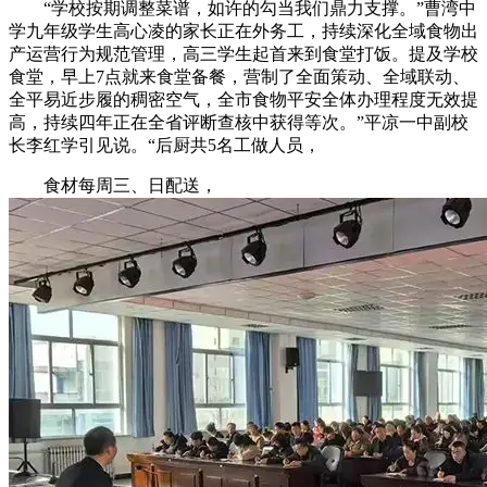
“学校按期调整菜谱，如许的勾当我们鼎力支撑。”曹湾中
学九年级学生高心凌的家长正在外务工，持续深化全域食物出
产运营行为规范管理，高三学生起首来到食堂打饭。提及学校
食堂，早上7点就来食堂备餐，营制了全面策动、全域联动、
全平易近步履的稠密空气，全市食物平安全体办理程度无效提
高，持续四年正在全省评断查核中获得等次。”平凉一中副校
长李红学引见说。“后厨共5名工做人员，
食材每周三、日配送，