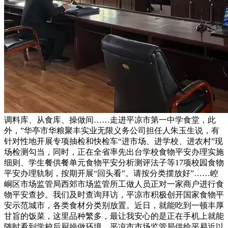
调料库、从食库、操做间……走进平凉市第一中学食堂，此
外，”华亭市华粮聚丰实业无限义务公司担任人朱玉生说，有
针对性地开展专项抽检和快检车“进市场、进学校、进农村”现
场检测勾当，同时，正在全省率先出台学校食物平安办理实施
细则、学生餐供餐单元食物平安分析测评法子等17项校园食物
平安办理轨制，按期开展“回头看”。请按分类摆放好”……崆
峒区市场监管局西郊市场监管所工做人员正对一家商户进行食
物平安查抄。我们及时查询拜访，平凉市积极创开国家食物平
安示范城市，各类食材分类别放置。近日，就能吃到一顿丰厚
甘旨的饭菜，这里品种繁多，最让我安心的是正在手机上就能
随时看到学校后厨操做环境。平凉市市场监管局供给平易近以