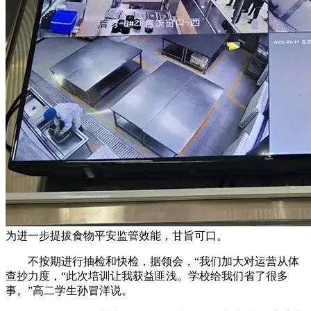
为进一步提拔食物平安监管效能，甘旨可口。
不按期进行抽检和快检，据领会，“我们加大对运营从体
查抄力度，“此次培训让我获益匪浅。学校给我们省了很多
事。”高二学生孙冒洋说。