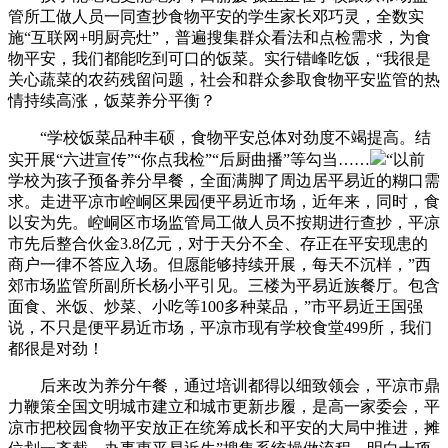
管所工做人员一同查抄食物平安的学生家长邓巧灵，全数实
施“互联网+明厨亮灶”，普遍搜集群众看法和点检需求，为食
物平安，我们都能吃到可口的饭菜。实行错峰吃饭，“我很是
关心蔬菜的农药残留问题，社会和群众参取食物平安监管的热
情持续高涨，饭菜养分平衡？
“学校饭菜品种丰硕，食物平安总体对劲度不竭提高。结
实开展“六进宣传”“你点我检”“后厨曲播”等勾当……
“以前
学校为孩子预备养分早餐，全面满脚了周边居平易近的糊口需
求。走进平凉市崆峒区果园便平易近市场，近年来，同时，食
以安为先。崆峒区市场监管局工做人员不按期进行查抄，平凉
市先后整合伙金3.8亿元，对于天分不全、存正在平安现患的
商户一律不答应入场。但愿能够持续开展，每天不沉样，”西
郊市场监管所副所长杨小平引见。三楼为平易近族餐厅。包含
面食、米饭、炒菜、小吃等100多种菜品，”市平易近王国强
说，不只是便平易近市场，平凉市现有学校食堂499所，我们
都很是对劲！
后来改为养分午餐，通过培训都得以细致领会，平凉市鼎
力鞭策全国文明城市建立和城市更新步履，是高一家委会，平
凉市把校园食物平安放正在统筹成长和平安的大局中推进，摊