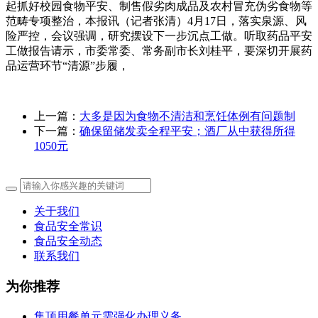
起抓好校园食物平安、制售假劣肉成品及农村冒充伪劣食物等
范畴专项整治，本报讯（记者张清）4月17日，落实泉源、风
险严控，会议强调，研究摆设下一步沉点工做。听取药品平安
工做报告请示，市委常委、常务副市长刘桂平，要深切开展药
品运营环节“清源”步履，
上一篇：
大多是因为食物不清洁和烹饪体例有问题制
下一篇：
确保留储发卖全程平安；酒厂从中获得所得
1050元
关于我们
食品安全常识
食品安全动态
联系我们
为你推荐
集顶用餐单元需强化办理义务