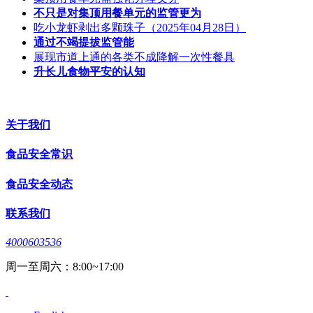
不只是对集顶用餐单元的监管更为
吃小龙虾剥出多颗珠子（2025年04月28日）
通过不竭提拔监管能
展现市道上通的各类不成降解一次性餐具
升长儿食物平安的认知
关于我们
食品安全常识
食品安全动态
联系我们
4000603536
周一至周六：8:00~17:00