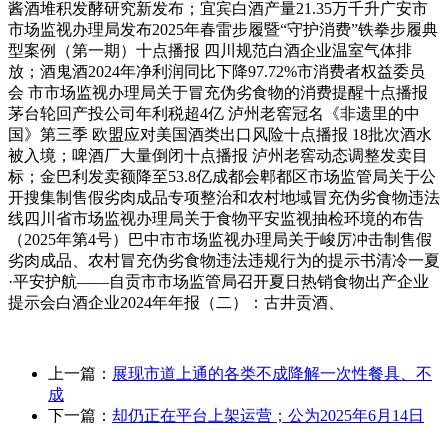
酱酒堆积发酵研究新发布；宜宾白酒产量21.35万千升广安市
市场监视办理局发布2025年春雷步履暨“守护消费”铁拳步履典
型案例（第一期）十点播报 四川规范白酒企业温室气体排
放；酒鬼酒2024年净利润同比下降97.72%市消费者权益委员
会 市市场监视办理局关于冒充伪劣食物的消费提醒十点播报
茅台轮回产投公司年利税超4亿 泸州老窖冠名《非遗里的中
国》第三季 欧盟应对美国酒类出口风险十点播报 18批次酒水
被入境；啤酒厂大量倒闭十点播报 泸州老窖动态调整发卖目
标；金巴利发卖额降至53.8亿成都会郫都区市场监管局关于公
开搜集制售假劣肉成品专项整治和农村地域冒充伪劣食物违法
线四川省市场监视办理局关于食物平安监视抽检环境的布告
（2025年第4号）巴中市市场监视办理局关于峻厉冲击制售假
劣肉成品、农村冒充伪劣食物违法违规行为的提示书清冷一夏
·平安护航——自贡市市场监管局召开夏日热销食物出产企业
提示会白酒企业2024年年报（二）：古井贡酒、
上一篇：
展现市道上通的各类不成降解一次性餐具、不
成
下一篇：
却仍正在平台上架运营；公为2025年6月14日