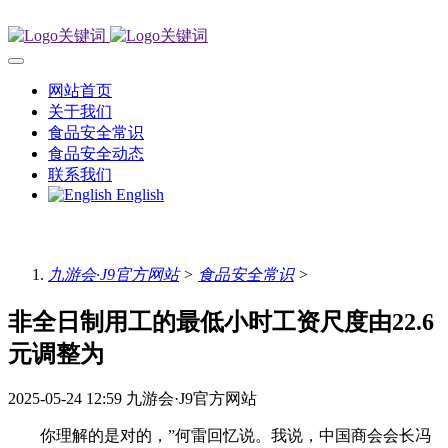
网站首页
关于我们
食品安全常识
食品安全动态
联系我们
English
九游会·J9官方网站
>
食品安全常识
>
非全日制用工的最低小时工资尺度由22.6
元调整为
2025-05-24 12:59
九游会·J9官方网站
你理解的是对的，”何雷回忆说。我说，中国商会会长冯