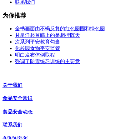
联系我们
为你推荐
全书画面由不竭反复的红色圆圈和绿色圆
甘星洋起首瞄上的是相控阵天
次系列平安教育勾当
化校园食物平安监管
明白发布体例取程
强调了防震练习训练的主要意
关于我们
食品安全常识
食品安全动态
联系我们
4000603536