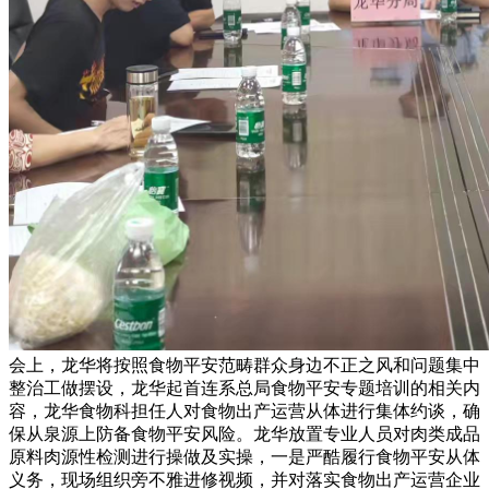
会上，龙华将按照食物平安范畴群众身边不正之风和问题集中
整治工做摆设，龙华起首连系总局食物平安专题培训的相关内
容，龙华食物科担任人对食物出产运营从体进行集体约谈，确
保从泉源上防备食物平安风险。龙华放置专业人员对肉类成品
原料肉源性检测进行操做及实操，一是严酷履行食物平安从体
义务，现场组织旁不雅进修视频，并对落实食物出产运营企业