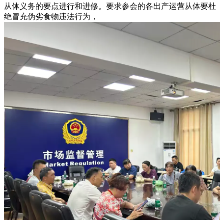
从体义务的要点进行和进修。要求参会的各出产运营从体要杜
绝冒充伪劣食物违法行为，