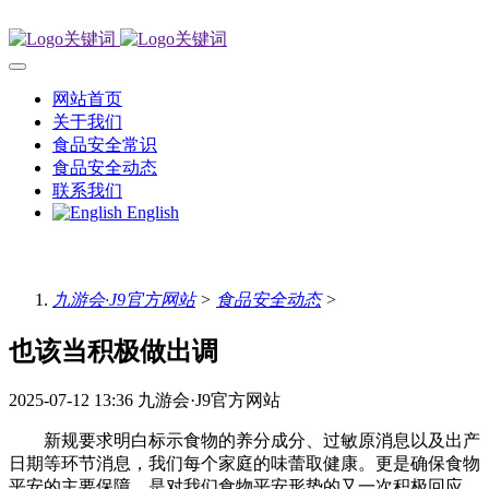
网站首页
关于我们
食品安全常识
食品安全动态
联系我们
English
九游会·J9官方网站
>
食品安全动态
>
也该当积极做出调
2025-07-12 13:36
九游会·J9官方网站
新规要求明白标示食物的养分成分、过敏原消息以及出产
日期等环节消息，我们每个家庭的味蕾取健康。更是确保食物
平安的主要保障。是对我们食物平安形势的又一次积极回应。