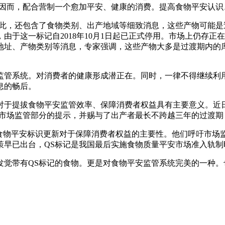
。因而，配合营制一个愈加平安、健康的消费。提高食物平安认
，还包含了食物类别、出产地域等细致消息，这些产物可能是过
由于这一标记自2018年10月1日起已正式停用。市场上仍存正
地址、产物类别等消息，专家强调，这些产物大多是过渡期内的
系统。对消费者的健康形成潜正在。同时，一律不得继续利用原
息的畅后。
提拔食物平安监管效率、保障消费者权益具有主要意义。近日
于市场监管部分的提示，并赐与了出产者最长不跨越三年的过渡期
物平安标识更新对于保障消费者权益的主要性。他们呼吁市场
策早已出台，QS标记是我国最后实施食物质量平安市场准入轨制
带有QS标记的食物。更是对食物平安监管系统完美的一种。也有