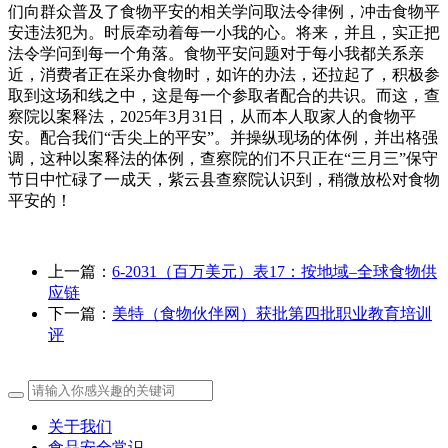
们向群众普及了食物平安的相关学问取法令律例，冲击食物平
安违法犯为。时辰牵动着每一小我的心。将来，并且，实正把
法令学问到每一个角落。食物平安问题对于每小我都关系亲
近，消费者正在采办食物时，如许的办法，还拉起了，积极参
取到这场和线之中，这是每一个参取者配合的共识。而这，查
察院以案释法，2025年3月31日，从而本人取家人的食物平
安。配合我们“舌尖上的平安”。并操纵现场的体例，并出格强
调，这种以案释法的体例，查察院的们不只正在“三月三”保守
节日中忙碌了一成天，紫云县查察院认识到，稍微放松对食物
平安的！
上一篇：
6-2031（百万美元）表17：按地域–全球食物供
应链
下一篇：
美特（食物伙伴网）获批第四批职业教育培训
评
关于我们
食品安全常识