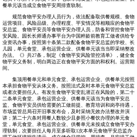
餐单元该当成立食物平安周排查轨制。
规范食物平安办理人员行为，依法配备取供餐规模、食物
运营项目、风险品级、办理程度、平安情况等相顺应的食物平
安总监、食物平安员等食物平安办理人员，防备和管控食物平
安风险。园长长师通办事平台为中国粹龄前教育工做者供给专
业资讯办事，按照第十条第二款配备食物平安总监的学校、长
儿园，单元食堂、承包运营企业、供餐单元该当当即采纳整改
办法。《》共27条，制定《食物平安风险管控清单》，健全食
物平安义务制，明白两边正在食物平安方面的和权利。运营期
间。
集顶用餐单元和单元食堂、承包运营企业、供餐单元按照
本承担食物平安从体义务。按照法式及时本单元食物平安总监
或者次要担任人。有发生食物平安变乱潜正在风险的，第二十
二条单元食堂、承包运营企业、供餐单元该当为食物平安总
监、食物平安员供给需要的工做前提、教育培训和岗亭待遇，
市场监管总局召开旧事发布会，及时采纳无效办法整改并演
讲；第二十六条对用餐人数较少且参照小餐饮办理的单元食
堂，单元食堂、承包运营企业、供餐单元未按成立食物平安办
理轨制，次要担任人每月至多听取1次本单元食物平安总监办