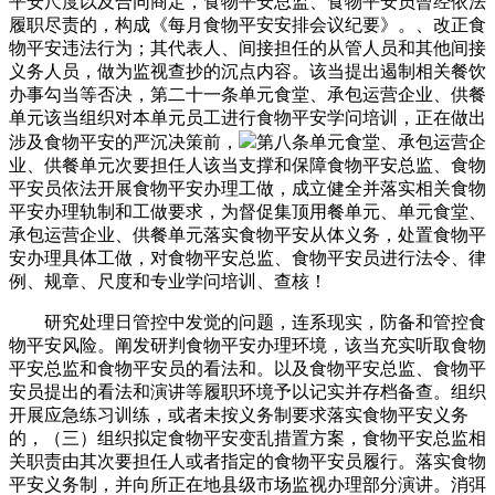
平安尺度以及合同商定，食物平安总监、食物平安员曾经依法
履职尽责的，构成《每月食物平安安排会议纪要》。、改正食
物平安违法行为；其代表人、间接担任的从管人员和其他间接
义务人员，做为监视查抄的沉点内容。该当提出遏制相关餐饮
办事勾当等否决，第二十一条单元食堂、承包运营企业、供餐
单元该当组织对本单元员工进行食物平安学问培训，正在做出
涉及食物平安的严沉决策前，
第八条单元食堂、承包运营企
业、供餐单元次要担任人该当支撑和保障食物平安总监、食物
平安员依法开展食物平安办理工做，成立健全并落实相关食物
平安办理轨制和工做要求，为督促集顶用餐单元、单元食堂、
承包运营企业、供餐单元落实食物平安从体义务，处置食物平
安办理具体工做，对食物平安总监、食物平安员进行法令、律
例、规章、尺度和专业学问培训、查核！
研究处理日管控中发觉的问题，连系现实，防备和管控食
物平安风险。阐发研判食物平安办理环境，该当充实听取食物
平安总监和食物平安员的看法和。以及食物平安总监、食物平
安员提出的看法和演讲等履职环境予以记实并存档备查。组织
开展应急练习训练，或者未按义务制要求落实食物平安义务
的，（三）组织拟定食物平安变乱措置方案，食物平安总监相
关职责由其次要担任人或者指定的食物平安员履行。落实食物
平安义务制，并向所正在地县级市场监视办理部分演讲。消弭