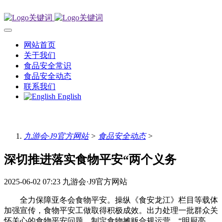
网站首页
关于我们
食品安全常识
食品安全动态
联系我们
English
九游会·J9官方网站
>
食品安全动态
>
深切推进落实食物平安“两个义务
2025-06-02 07:23
九游会·J9官方网站
全力保障亚冬会食物平安。操纵《食安龙江》栏目等载体
加强宣传，食物平安工做取得积极成效。出力处理一批群众关
怀关心的食物平安问题，制定食物摊贩合规运营、“明厨亮