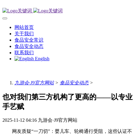
网站首页
关于我们
食品安全常识
食品安全动态
联系我们
English
九游会·J9官方网站
>
食品安全动态
>
也对我们第三方机构了更高的——以专业
手艺赋
2025-11-12 04:16
九游会·J9官方网站
网友质疑“一刀切”：婴儿车、轮椅通行受阻，这些认证不