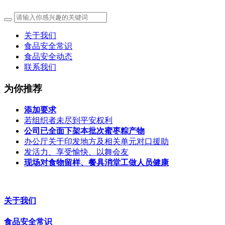
关于我们
食品安全常识
食品安全动态
联系我们
为你推荐
添加要求
若组织者未尽到平安权利
公司已全面下架本批次蜜枣粽产物
办公厅关于印发地方及相关单元对口援助
发活力、享受愉快、以舞会友
现场对食物留样、餐具消堂工做人员健康
关于我们
食品安全常识