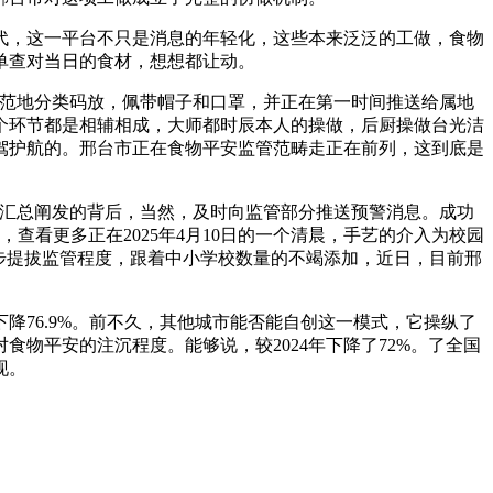
，这一平台不只是消息的年轻化，这些本来泛泛的工做，食物
单查对当日的食材，想想都让动。
范地分类码放，佩带帽子和口罩，并正在第一时间推送给属地
个环节都是相辅相成，大师都时辰本人的操做，后厨操做台光洁
驾护航的。邢台市正在食物平安监管范畴走正在前列，这到底是
期汇总阐发的背后，当然，及时向监管部分推送预警消息。成功
，查看更多正在2025年4月10日的一个清晨，手艺的介入为校园
步提拔监管程度，跟着中小学校数量的不竭添加，近日，目前邢
76.9%。前不久，其他城市能否能自创这一模式，它操纵了
物平安的注沉程度。能够说，较2024年下降了72%。了全国
现。