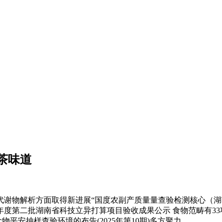
茶味道
物解析方面取得新进展“国度农副产质量量查验检测核心（湖南）
年度第二批湖南省科技立异打算项目验收成果公示 食物范畴有33
平安抽样查验环境的布告(2025年第10期)多方聚力，