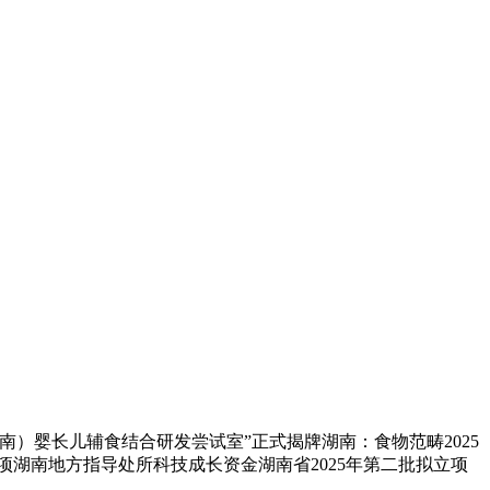
婴长儿辅食结合研发尝试室”正式揭牌湖南：食物范畴2025
项湖南地方指导处所科技成长资金湖南省2025年第二批拟立项