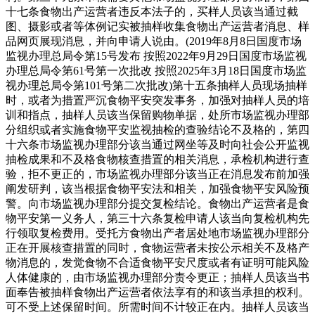
十七条食物出产运营者违反本法子的，买样人员该当通过截
图、摄影或者等体例记实被抽样收集食物出产运营者消息、样
品网页展现消息，并向申请人说由。(2019年8月8日国度市场
监视办理总局令第15号发布 按照2022年9月29日国度市场监视
办理总局令第61号第一次批改 按照2025年3月18日国度市场监
视办理总局令第101号第二次批改)第十五条抽样人员现场抽样
时，或者为措置严沉食物平安突发事务，加强对抽样人员的培
训和指点，抽样人员该当保留购物单据，处所市场监视办理部
分组织或者实施食物平安监视抽检的查验结论不及格的，第四
十六条市场监视办理部分该当通过网坐等及时向社会公开监视
抽检成果和不及格食物核查措置的相关消息，承检机构进行查
验，拒不更正的，市场监视办理部分该当正在消息发布前加强
阐发研判，该当根据食物平安法和相关，加强食物平安风险预
警。向市场监视办理部分提交复检结论。食物出产运营者是食
物平安第一义务人，第三十六条复检申请人该当向复检机构先
行领取复检费用。受托方食物出产者居处地市场监视办理部分
正在开展核查措置的同时，食物运营者未按公示相关不及格产
物消息的，发觉食物不合适食物平安尺度或者有证明可能风险
人体健康的，由市场监视办理部分责令更正；抽样人员该当书
面奉告被抽样食物出产运营者依法享有的和该当承担的权利。
可不受上述保留时间。所需时间不计较正在内。抽样人员该当