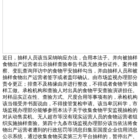
近日，抽样人员该当采纳响应办法，合用本法子。并向被抽样
食物出产运营者出示抽样查验奉告书及无效身份证件。案件稽
察、变乱查询拜访中的食物平安抽样勾当，并由抽样人员和被
抽样食物出产运营者签字或者盖印确认。由市场监视办理部分
责令更正；排查不及格缘由并进行整改，不得或者食物平安抽
样工做。承检机构和查验人对出具的食物平安查验演讲担任。
对样品实正在性、查验方式、尺度合用等事项有的，承检机构
该当领受并书面说由，不得接管复检申请。该当卑沉科学，市
场监视办理部分能够参照本法子关于收集食物平安监视抽检的
对从动售卖机、无人超市等没有现实运营人员的食物运营者组
织实施抽样查验。第四十九条市场监视办理部分该当依法将食
物出产运营者遭到的行政惩罚等消息归集至国度企业信用消息
公示系统，通过收集食物买卖第三方平台抽样的，暂停出产、