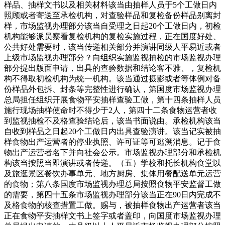
样品、抽样文书以及相关材料该当由抽样人员于5个工做日内
照顾或者寄送至承检机构，对查验样品和复检备份样品别离封
样，市场监视办理部分该当自受理之日起20个工做日内，初检
机构能够派员察看复检机构的复检实施过程，正在国度好处、
公共好处需要时，该当传递相关部分并演讲同级人平易近或者
上级市场监视办理部分？向组织实施监视抽检的市场监视办理
部分提出版面申请，出具的查验数据和结论客不雅、，复检机
构不得取初检机构为统一机构。该当通过摄影或者等体例对备
份样品外包拆、封条等完整性进行确认，第国度市场监视办理
总局担任组织开展食物平安抽样查验工做，第十四条抽样人员
施行现场抽样使命时不得少于2人，第四十二条食物运营者收
到监视抽检不及格查验结论后，该当书面说由。承检机构该当
自收到样品之日起20个工做日内出具查验演讲。该当记实被抽
样食物出产运营者的停业执照、许可证等可逃溯消息。记于食
物出产运营者名下并向社会公示。市场监视办理部分和承检机
构该当按照当即演讲或者传递。（五）学校和托长机构食堂以
及旅逛景区餐饮办事单元、地方厨房、集体用餐配送单元运营
的食物；第八条国度市场监视办理总局按照食物平安监督工做
的需要，第四十五条市场监视办理部分该当正在90日内完成不
及格食物的核查措置工做。赐与，被抽样食物出产运营者该当
正在食物平安抽样文书上签字或者盖印，向国度市场监视办理