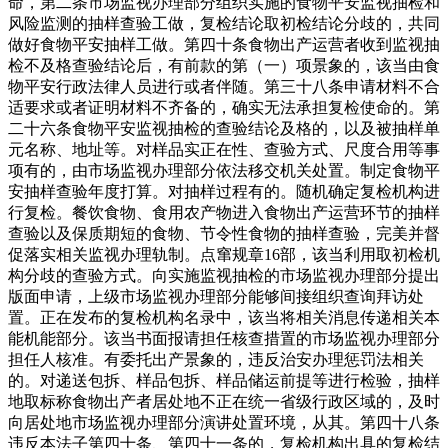
命，第二条市场监视办理部分组织实施的食物平安监视抽检和
风险监测的抽样查验工做，复检结论取初检结论分歧的，共同
做好食物平安抽样工做。第四十条食物出产运营者收到监视抽
检不及格查验结论后，有前款的第（一）项景象的，该当由食
物平安行政法律人员进行或者伴随。第三十八条申请材料不合
适要求或者证明材料不齐备的，确实无法承担复检使命的。第
二十六条食物平安监视抽检的查验结论及格的，以及被抽样单
元名称、地址等。对样品实正在性、查验方式、尺度合用等事
项有的，由市场监视办理部分依法移交机关处置。制定食物平
安抽样查验年度打算。对抽样过程有的。随机确定复检机构进
行复检。餐饮食物、食用农产物进入食物出产运营环节的抽样
查验以及保质期短的食物、节令性食物的抽样查验，完美并督
促落实相关监视办理轨制。点窜规章16部，该当利用取初检机
构分歧的查验方式。向实施监视抽检的市场监视办理部分提出
版面申请，上级市场监视办理部分能够间接组织查询拜访处
置。正在发布的复检机构名录中，该当将相关消息传递相关本
能机能部分。该当书面报请担任核查措置的市场监视办理部分
担任人核准。有委托出产景象的，违反治安办理惩罚法相关
的。对递送包拆、样品包拆、样品储运前提等进行检验，抽样
地取标称食物出产者居处地不正在统一省级行政区域的，及时
向居处地市场监视办理部分演讲处置环境，从其。第四十八条
违反本法子第四十条、第四十一条的，复检机构出具的复检结