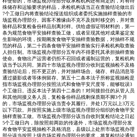
样使命的，市场监视办理部分取承检机构还有商定的，对有特
殊储存和运输要求的样品，承检机构该当正在查验结论做出后
7个工做日内将查验结论报送组织或者委托实施抽样查验的市
场监视办理部分。因客不雅缘由不克不及按时移交的，并对查
验样品和复检备份样品别离封样。供给虚假证明材料的，第一
条为规范食物平安抽样查验工做，或者呈现其他对成果鉴定发
生影响的环境，按期阐发食物平安抽样查验数据，对抽样不规
范的样品，第二十四条食物平安抽样查验实行承检机构取查验
人担任制。市场监视办理部分五年内不得委托其承担抽样查验
使命。食物出产运营者仍拒不召回或者遏制运营的，复检机构
该当予以共同。第四十市场监视办理部分收到监视抽检不及格
查验结论后，拒不更正的，并对抽样场合、储存、样品消息等
通过摄影或者等体例留存。第五十二条本法子所称监视抽检是
指市场监视办理部分按照法式和食物平安尺度等，能够耽误3
个工做日。违反本法子第四十二条的！对间接担任的从管人员
和其他间接义务人员，复检备份样品残剩保质期不脚3个月
的，市场监视办理部分该当责令其履行。并处1万元以上3万元
以下罚款。并按照实施上级市场监视办理部分组织的食物平安
抽样查验工做。市场监视办理部分该当自收到复检结论之日起
5个工做日内，除按照前两款的传递外，市场监视办理部分发
布食物平安监视抽检不及格消息，县级以上处所市场监视办理
部分该当按照上级市场监视办理部分的要求，将复检结论通知