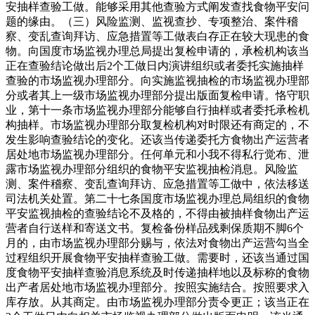
安抽样查验工做。能够采用其他查验方式阐发查找食物平安问
题的缘由。（三）风险监测、监视查抄、专项整治、案件稽
察、变乱查询拜访、应急措置等工做表白存正在较大现患的食
物。向国度市场监视办理总局提出复检申请的，承检机构该当
正在查验结论做出后2个工做日内演讲组织或者委托实施抽样
查验的市场监视办理部分。向实施监视抽检的市场监视办理部
分或者其上一级市场监视办理部分提出版面复检申请。恪守职
业，第十一条市场监视办理部分能够自行抽样或者委托承检机
构抽样。市场监视办理部分取复检机构对时限还有商定的，不
发生影响查验结论的变化。还该当传递委托方食物出产运营者
居处地市场监视办理部分。任何单元和小我不得私行觉布、泄
露市场监视办理部分组织的食物平安监视抽检消息。风险监
测、案件稽察、变乱查询拜访、应急措置等工做中，依法移送
司法机关处置。第二十七条国度市场监视办理总局组织的食物
平安监视抽检的查验结论不及格的，不得由被抽样食物出产运
营者自行送样和寄送文书。复检备份样品残剩保质期不脚6个
月的，由市场监视办理部分赐与，依法对食物出产运营勾当全
过程组织开展食物平安抽样查验工做。需要时，还该当通过国
度食物平安抽样查验消息系统及时传递抽样地以及标称的食物
出产者居处地市场监视办理部分。按照实施结合。按照要求入
库存放。从其商定。由市场监视办理部分责令更正；该当正在