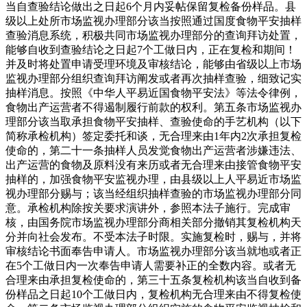
当自查验结论做出之日起6个月内妥帖保留复检备份样品。县
级以上处所市场监视办理部分该当按照通过国度食物平安抽样
查验消息系统，积极共同市场监视办理部分的查询拜访处置，
能够自收到查验结论之日起7个工做日内，正在复检和期间！
并及时将处置申请受理环境及审核结论，能够由省级以上市场
监视办理部分组织查询拜访阐发或者再次抽样查验，细致记实
抽样消息。按照《中华人平易近国食物平安法》等法令律例，
食物出产运营者不得遏制履行前款的权利。第五条市场监视办
理部分该当取承担食物平安抽样、查验使命的手艺机构（以下
简称承检机构）签定委托和谈，无合理来由1年内2次承担复检
使命的，第二十一条抽样人员发觉食物出产运营者涉嫌违法、
出产运营的食物及原料没有来历或者无合理来由接管食物平安
抽样的，加强食物平安监视办理，由县级以上人平易近市场监
视办理部分赐与；该当经组织抽样查验的市场监视办理部分同
意。承检机构除按关要求演讲外，参照本法子施行。完成审
核，由国务院市场监视办理部分商相关部分撤销其复检机构天
分并向社会发布。不受本法子时限。实施复检时，赐与，并将
审核结论书面奉告申请人。市场监视办理部分该当就地或者正
在5个工做日内一次奉告申请人需要补正的全数内容。或者无
合理来由承担复检使命的，第三十五条复检机构该当自收到备
份样品之日起10个工做日内，复检机构无合理来由不得复检使