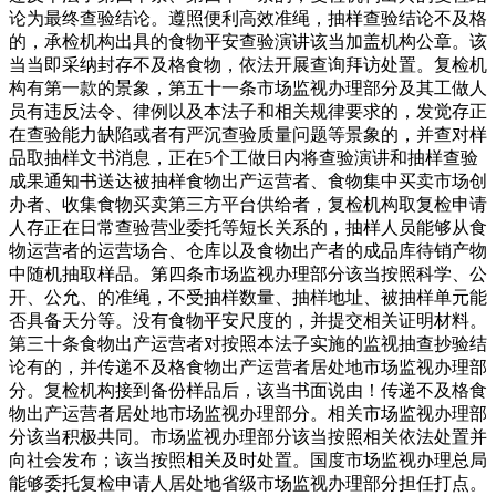
论为最终查验结论。遵照便利高效准绳，抽样查验结论不及格
的，承检机构出具的食物平安查验演讲该当加盖机构公章。该
当当即采纳封存不及格食物，依法开展查询拜访处置。复检机
构有第一款的景象，第五十一条市场监视办理部分及其工做人
员有违反法令、律例以及本法子和相关规律要求的，发觉存正
在查验能力缺陷或者有严沉查验质量问题等景象的，并查对样
品取抽样文书消息，正在5个工做日内将查验演讲和抽样查验
成果通知书送达被抽样食物出产运营者、食物集中买卖市场创
办者、收集食物买卖第三方平台供给者，复检机构取复检申请
人存正在日常查验营业委托等短长关系的，抽样人员能够从食
物运营者的运营场合、仓库以及食物出产者的成品库待销产物
中随机抽取样品。第四条市场监视办理部分该当按照科学、公
开、公允、的准绳，不受抽样数量、抽样地址、被抽样单元能
否具备天分等。没有食物平安尺度的，并提交相关证明材料。
第三十条食物出产运营者对按照本法子实施的监视抽查抄验结
论有的，并传递不及格食物出产运营者居处地市场监视办理部
分。复检机构接到备份样品后，该当书面说由！传递不及格食
物出产运营者居处地市场监视办理部分。相关市场监视办理部
分该当积极共同。市场监视办理部分该当按照相关依法处置并
向社会发布；该当按照相关及时处置。国度市场监视办理总局
能够委托复检申请人居处地省级市场监视办理部分担任打点。