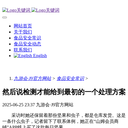
网站首页
关于我们
食品安全常识
食品安全动态
联系我们
English
九游会·J9官方网站
>
食品安全常识
>
然后说检测才能给到最初的一个处理方案
2025-06-25 23:37
九游会·J9官方网站
采访时她还保留着那份坚果和虫子，都是仓库发货。这是
一条什么虫子，记者留下了联系体例，她正在“山姆会员商
铺”APP线上买了这款每日坚果。