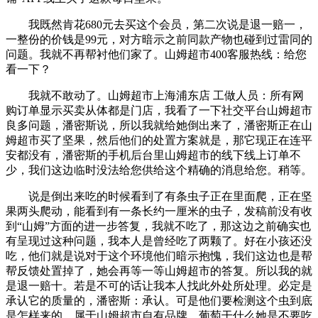
我既然肯花680元去买这个会员，第二次说是退一赔一，
一整份的价钱是99元，对方暗示之前同款产物也碰到过雷同的
问题。我就不再帮衬他们家了。山姆超市400客服热线：给您
看一下？
我就不敢动了。山姆超市上海浦东店 工做人员：所有网
购订单显示买卖从体都是门店，我看了一下社交平台山姆超市
良多问题，潘密斯说，所以我就给她倒出来了，潘密斯正在山
姆超市买了坚果，然后他们的处置方案就是，那它现正在连平
安都没有，潘密斯的手机后台里山姆超市的线下线上订单不
少，我们这边临时没法给您供给这个精确的消息给您。稍等。
说是倒出来吃的时候看到了有条虫子正在里面爬，正在坚
果两头爬动，能看到有一条长约一厘米的虫子，发稿前没有收
到“山姆”方面的进一步答复，我就不吃了，那这边之前确实也
有呈现过这种问题，我本人是曾经吃了两颗了。好在小孩还没
吃，他们就是说对于这个环境他们暗示抱愧，我们这边也是帮
帮反馈处置掉了，她会再等一等山姆超市的答复。所以我的就
是退一赔十。若是不可的话让我本人找此外处所处理。必定是
承认它的质量的，潘密斯：承认。可是他们要检测这个虫到底
是怎样来的，属于山姆超市自有品牌，葡萄干什么她是不要吃