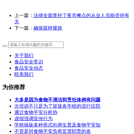
上一篇：
法律全面查抄了夜市摊点的从业人员能否持有
无
下一篇：
确保留样规效
关于我们
食品安全常识
食品安全动态
联系我们
为你推荐
大多是因为食物不清洁和烹饪体例有问题
次培训不只是为了提拔各学校的流行症防
通过食物平安分析协
虚假强调宣传行为
学校操纵多种形式向师生普及食物平安知
不管是对食物平安负有监管职责的各