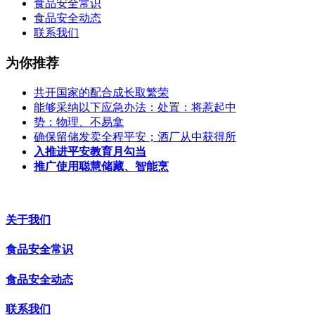
食品安全常识
食品安全动态
联系我们
为你推荐
共开国家的配合成长取繁荣
能够采纳以下应急办法：处置：将惹起中
势：物理、不易拿
确保留储发卖全程平安；酒厂从中获得所
入推进平安教育月勾当
推广使用聪慧储藏、智能烹
关于我们
食品安全常识
食品安全动态
联系我们