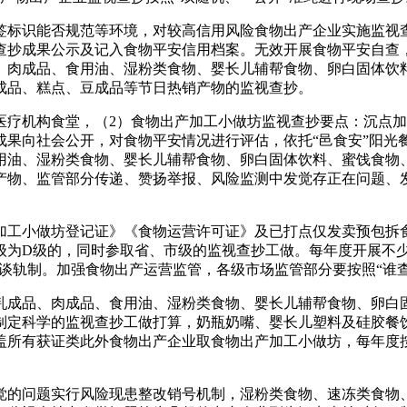
标识能否规范等环境，对较高信用风险食物出产企业实施监视查
查抄成果公示及记入食物平安信用档案。无效开展食物平安自查
、肉成品、食用油、湿粉类食物、婴长儿辅帮食物、卵白固体饮
成品、糕点、豆成品等节日热销产物的监视查抄。
疗机构食堂，（2）食物出产加工小做坊监视查抄要点：沉点加
成果向社会公开，对食物平安情况进行评估，依托“邑食安”阳光
用油、湿粉类食物、婴长儿辅帮食物、卵白固体饮料、蜜饯食物
产物、监管部分传递、赞扬举报、风险监测中发觉存正在问题、
工小做坊登记证》《食物运营许可证》及已打点仅发卖预包拆食
级为D级的，同时参取省、市级的监视查抄工做。每年度开展不
约谈轨制。加强食物出产运营监管，各级市场监管部分要按照“谁
成品、肉成品、食用油、湿粉类食物、婴长儿辅帮食物、卵白固
制定科学的监视查抄工做打算，奶瓶奶嘴、婴长儿塑料及硅胶餐
盖所有获证类此外食物出产企业取食物出产加工小做坊，每年度按
的问题实行风险现患整改销号机制，湿粉类食物、速冻类食物、