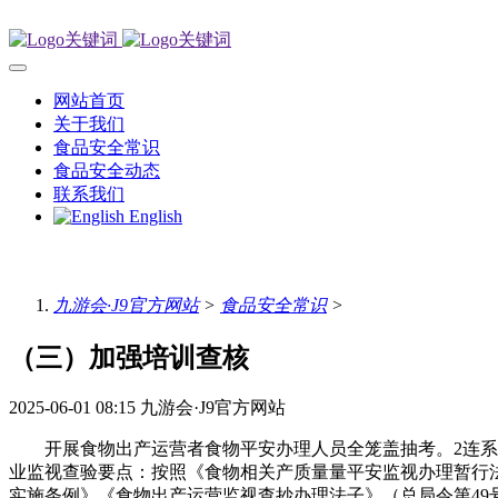
网站首页
关于我们
食品安全常识
食品安全动态
联系我们
English
九游会·J9官方网站
>
食品安全常识
>
（三）加强培训查核
2025-06-01 08:15
九游会·J9官方网站
开展食物出产运营者食物平安办理人员全笼盖抽考。2连系省
业监视查验要点：按照《食物相关产质量量平安监视办理暂行
实施条例》《食物出产运营监视查抄办理法子》（总局令第49