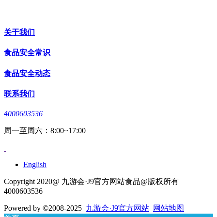
关于我们
食品安全常识
食品安全动态
联系我们
4000603536
周一至周六：8:00~17:00
English
Copyright 2020@ 九游会·J9官方网站食品@版权所有
4000603536
Powered by
©2008-2025
九游会·J9官方网站
网站地图