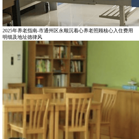
2025年养老指南-市通州区永顺沉着心养老照顾核心入住费用
明细及地址德律风